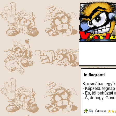
In flagranti
Kocsmában egyik 
- Képzeld, tegnap
- És, jól behúztál 
- Á, dehogy. Gond
Értékeld!