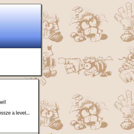
el!
sze a levet...