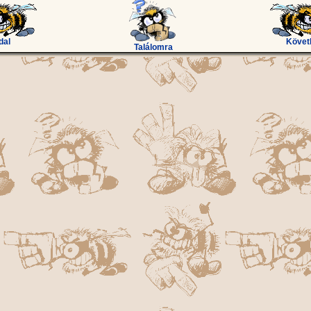
dal
Követ
Találomra