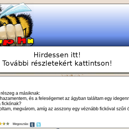
részeg a másiknak:
 hazamentem, és a feleségemet az ágyban találtam egy idegenn
a fickónak?
oltam, megvárom, amíg az asszony egy véznább fickóval szűri ös
Megosztás: