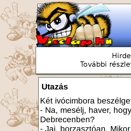
Utazás
Két ivócimbora beszélge
- Na, mesélj, haver, ho
Debrecenben?
- Jaj, borzasztóan. Mikor