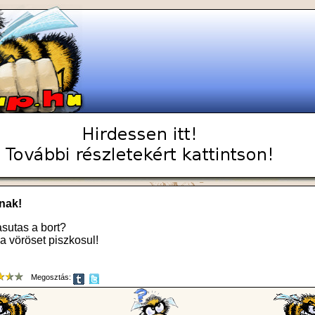
nak!
asutas a bort?
, a vöröset piszkosul!
Megosztás: