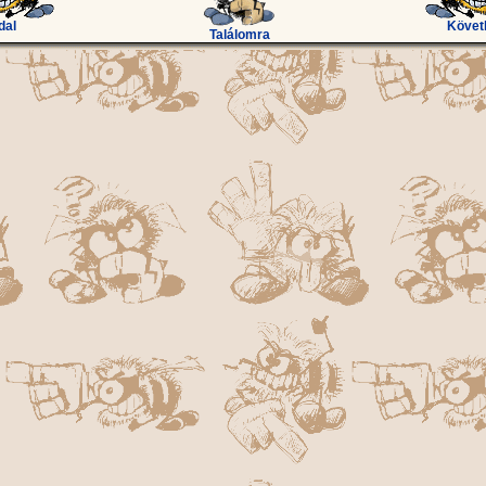
dal
Követ
Találomra