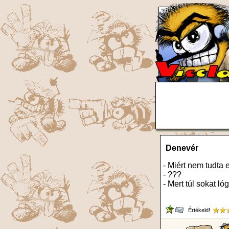
Denevér
- Miért nem tudta 
- ???
- Mert túl sokat lóg
Értékeld!