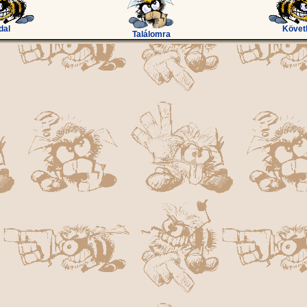
dal
Követ
Találomra