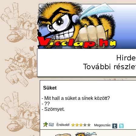
Süket
- Mit hall a süket a sínek között?
- ??
- Szörnyet.
Értékeld!
Megosztás: