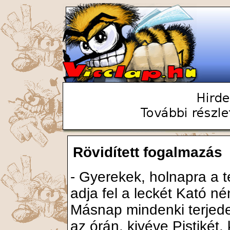
Rövidített fogalmazás
- Gyerekek, holnapra a te
adja fel a leckét Kató né
Másnap mindenki terjede
az órán, kivéve Pistikét,