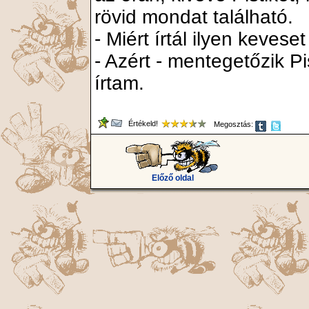
rövid mondat található.
- Miért írtál ilyen keveset
- Azért - mentegetőzik Pis
írtam.
Értékeld!
Megosztás:
Előző oldal