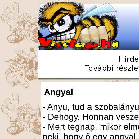
Angyal
- Anyu, tud a szobalányu
- Dehogy. Honnan vesz
- Mert tegnap, mikor elm
neki, hogy ő egy angyal.