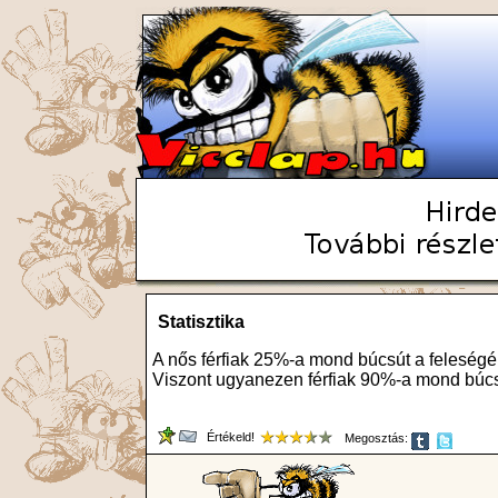
Statisztika
A nős férfiak 25%-a mond búcsút a feleségé
Viszont ugyanezen férfiak 90%-a mond búcs
Értékeld!
Megosztás: