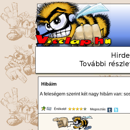
Hibáim
A feleségem szerint két nagy hibám van: so
Értékeld!
Megosztás: