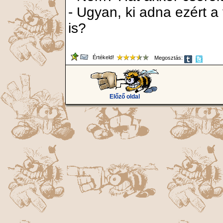
- Ugyan, ki adna ezért 
is?
Értékeld!
Megosztás:
Előző oldal