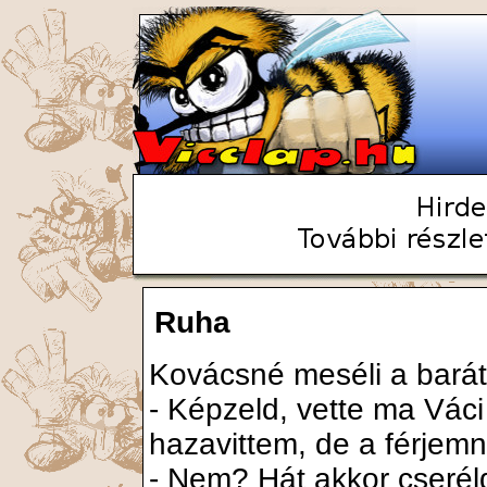
Ruha
Kovácsné meséli a barát
- Képzeld, vette ma Váci
hazavittem, de a férjemn
- Nem? Hát akkor cseréld