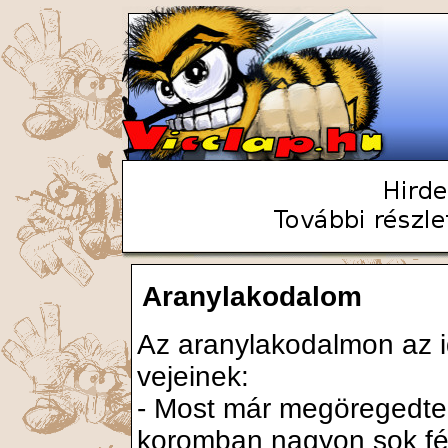
Aranylakodalom
Az aranylakodalmon az id
vejeinek:
- Most már megöregedtem
koromban nagyon sok férj