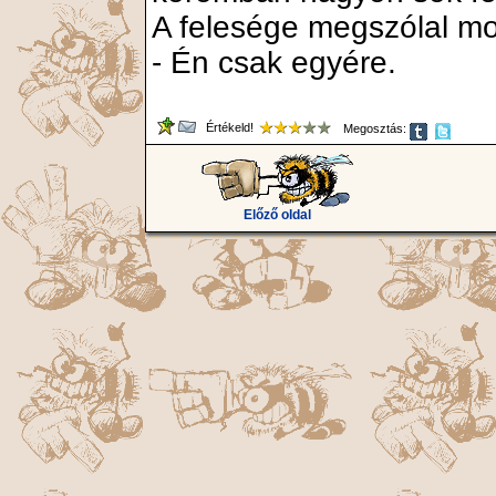
A felesége megszólal m
- Én csak egyére.
Értékeld!
Megosztás:
Előző oldal