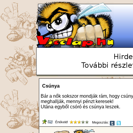
Csúnya
Bár a nők sokszor mondják rám, hogy csúny
meghallják, mennyi pénzt keresek!
Utána egyből csóró és csúnya leszek.
Értékeld!
Megosztás: