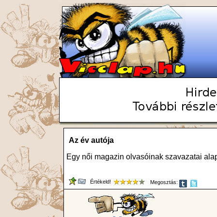
Az év autója
Egy női magazin olvasóinak szavazatai alapj
Értékeld!
Megosztás: