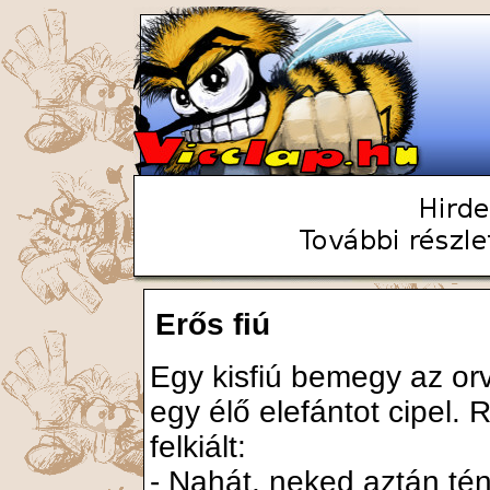
Erős fiú
Egy kisfiú bemegy az orv
egy élő elefántot cipel.
felkiált:
- Nahát, neked aztán té