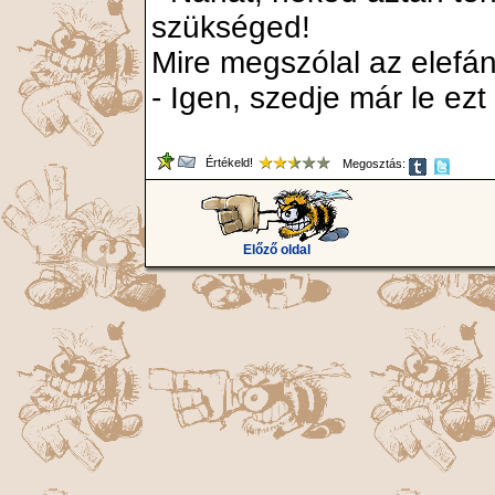
szükséged!
Mire megszólal az elefán
- Igen, szedje már le ezt
Értékeld!
Megosztás:
Előző oldal