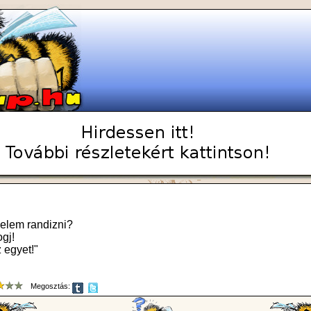
velem randizni?
gj!
 egyet!"
Megosztás: