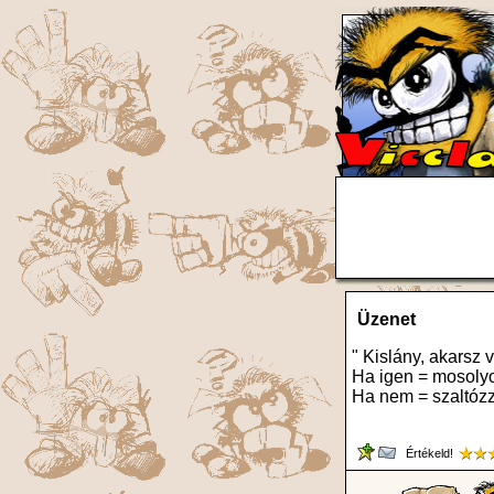
Üzenet
" Kislány, akarsz 
Ha igen = mosolyo
Ha nem = szaltózz
Értékeld!