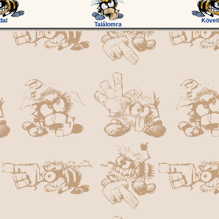
dal
Követ
Találomra