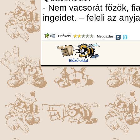
- Nem vacsorát főzök, f
ingeidet. – feleli az anyja
Értékeld!
Megosztás:
Előző oldal