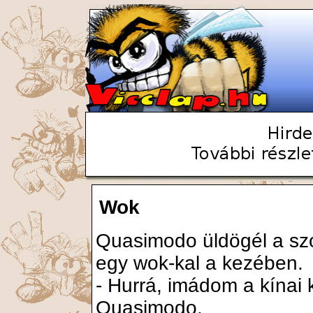
Wok
Quasimodo üldögél a sz
egy wok-kal a kezében.
- Hurrá, imádom a kínai 
Quasimodo.