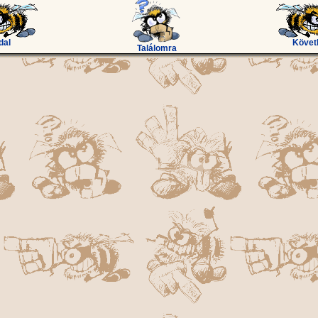
dal
Követ
Találomra