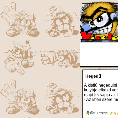
Hegedű
A kisfiú hegedüln
kutyája elkezd von
majd lecsapja az új
- Az Isten szerel
Értékeld!