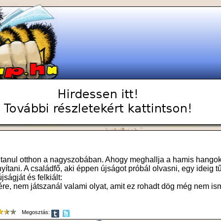
i tanul otthon a nagyszobában. Ahogy meghallja a hamis hangok
yítani. A családfő, aki éppen újságot próbál olvasni, egy ideig t
ságját és felkiált:
mére, nem játszanál valami olyat, amit ez rohadt dög még nem is
Megosztás: