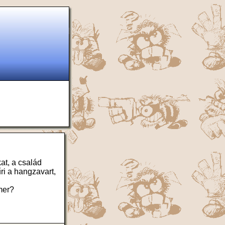
at, a család
űri a hangzavart,
mer?