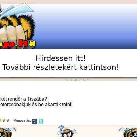
e két rendőr a Tiszába?
motorcsónakjuk és be akarták tolni!
Megosztás: