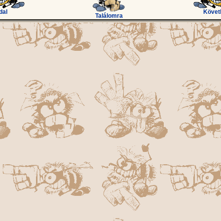
dal
Követ
Találomra