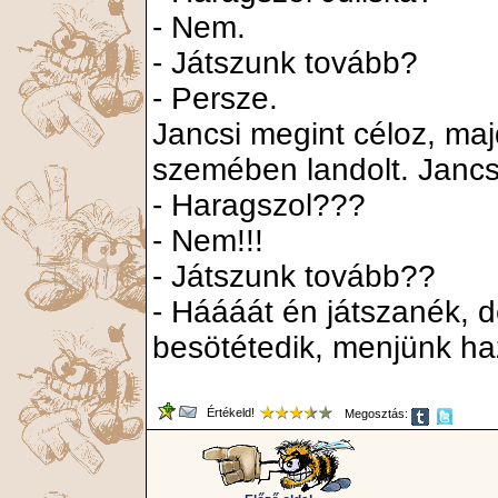
- Nem.
- Játszunk tovább?
- Persze.
Jancsi megint céloz, maj
szemében landolt. Jancs
- Haragszol???
- Nem!!!
- Játszunk tovább??
- Háááát én játszanék, 
besötétedik, menjünk haz
Értékeld!
Megosztás: