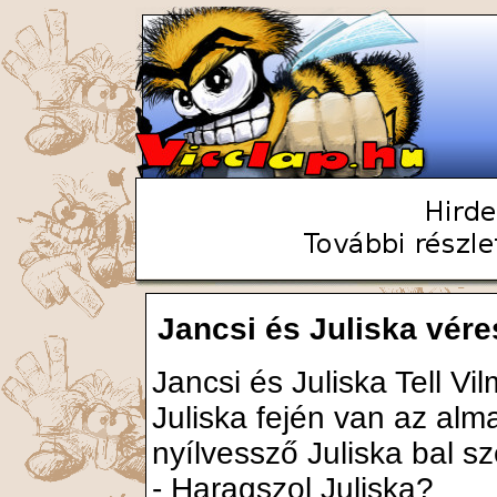
Jancsi és Juliska véres
Jancsi és Juliska Tell V
Juliska fején van az alma
nyílvessző Juliska bal s
- Haragszol Juliska?