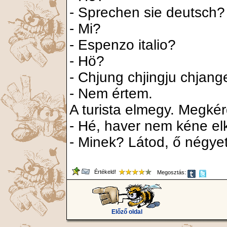
- Sprechen sie deutsch?
- Mi?
- Espenzo italio?
- Hö?
- Chjung chjingju chjang
- Nem értem.
A turista elmegy. Megkérd
- Hé, haver nem kéne el
- Minek? Látod, ő négyet
Értékeld!
Megosztás:
Előző oldal