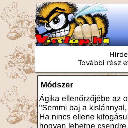
Módszer
Ágika ellenőrzőjébe az os
"Semmi baj a kislánnyal,
Ha nincs ellene kifogásu
hogyan lehetne csendre 