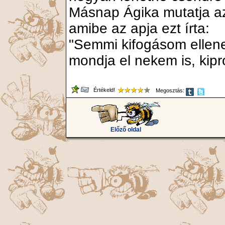
Másnap Ágika mutatja az
amibe az apja ezt írta:
"Semmi kifogásom ellene
mondja el nekem is, kip
Értékeld!
Megosztás:
Előző oldal