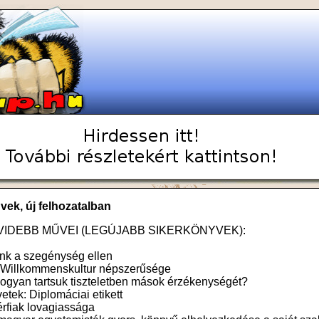
ek, új felhozatalban
VIDEBB MŰVEI (LEGÚJABB SIKERKÖNYVEK):
ünk a szegénység ellen
A Willkommenskultur népszerűsége
ogyan tartsuk tiszteletben mások érzékenységét?
tek: Diplomáciai etikett
érfiak lovagiassága