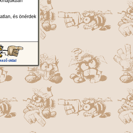
zakmájukban
atlan, és önérdek
kező oldal