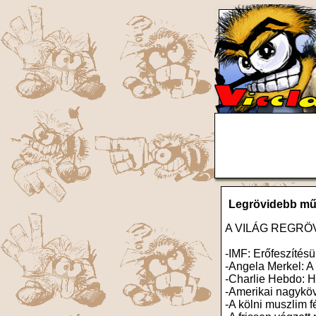
Legrövidebb műv
A VILÁG REGRÖ
-IMF: Erőfeszítés
-Angela Merkel: 
-Charlie Hebdo: H
-Amerikai nagyköve
-A kölni muszlim f