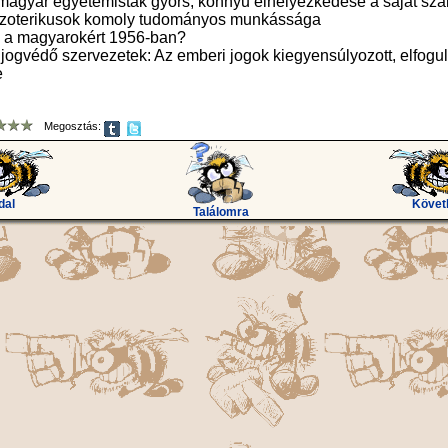
t magyar egyetemisták gyors, könnyű elhelyezkedése a saját s
ezoterikusok komoly tudományos munkássága
k a magyarokért 1956-ban?
 jogvédő szervezetek: Az emberi jogok kiegyensúlyozott, elfogul
e
Megosztás:
dal
Követ
Találomra