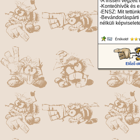
-A frissen végzet
-Konteóhívők és 
-ENSZ: Mit tettün
-Bevándorláspárti
nélküli képviselet
Értékeld!
Előző ol