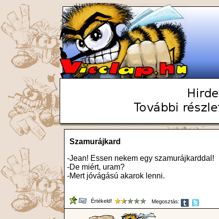
Szamurájkard
-Jean! Essen nekem egy szamurájkarddal!
-De miért, uram?
-Mert jóvágású akarok lenni.
Értékeld!
Megosztás: