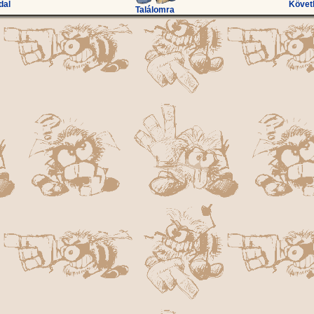
dal
Követ
Találomra