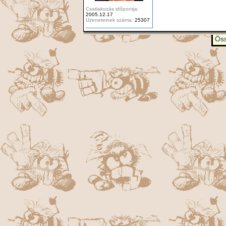
Csatlakozás időpontja:
2005.12.17
Üzeneteinek száma:
25307
Öss