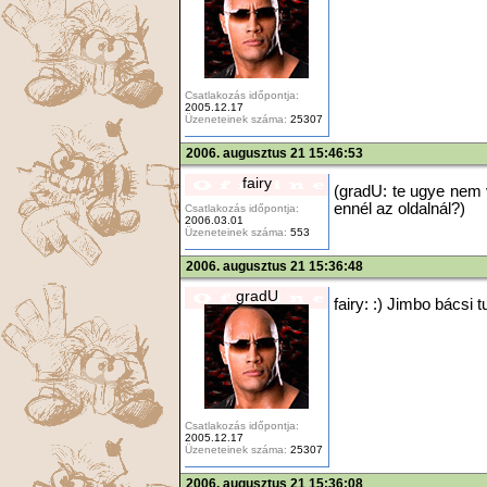
Csatlakozás időpontja:
2005.12.17
Üzeneteinek száma:
25307
2006. augusztus 21 15:46:53
fairy
(gradU: te ugye nem
ennél az oldalnál?)
Csatlakozás időpontja:
2006.03.01
Üzeneteinek száma:
553
2006. augusztus 21 15:36:48
gradU
fairy: :) Jimbo bácsi tu
Csatlakozás időpontja:
2005.12.17
Üzeneteinek száma:
25307
2006. augusztus 21 15:36:08