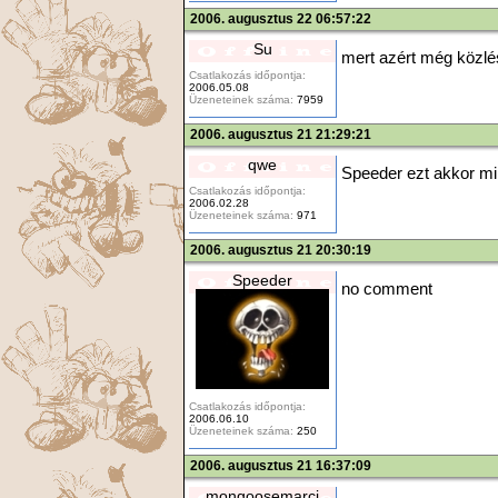
2006. augusztus 22 06:57:22
Su
mert azért még közl
Csatlakozás időpontja:
2006.05.08
Üzeneteinek száma:
7959
2006. augusztus 21 21:29:21
qwe
Speeder ezt akkor mi 
Csatlakozás időpontja:
2006.02.28
Üzeneteinek száma:
971
2006. augusztus 21 20:30:19
Speeder
no comment
Csatlakozás időpontja:
2006.06.10
Üzeneteinek száma:
250
2006. augusztus 21 16:37:09
mongoosemarci