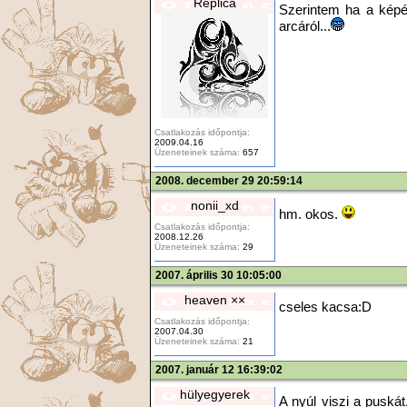
Replica
Szerintem ha a képé
arcáról...
Csatlakozás időpontja:
2009.04.16
Üzeneteinek száma:
657
2008. december 29 20:59:14
nonii_xd
hm. okos.
Csatlakozás időpontja:
2008.12.26
Üzeneteinek száma:
29
2007. április 30 10:05:00
heaven ××
cseles kacsa:D
Csatlakozás időpontja:
2007.04.30
Üzeneteinek száma:
21
2007. január 12 16:39:02
hülyegyerek
A nyúl viszi a puská