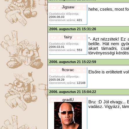
Jigsaw
hehe, cseles, most fo
Csatlakozás időpontja:
2006.06.03
Üzeneteinek száma:
421
2006. augusztus 21 15:31:26
fairy
"- Azt nézzétek! Ez 
belőle. Hát nem gyön
Csatlakozás időpontja:
2006.03.01
akart támadni, cs
Üzeneteinek száma:
553
törvényességi kérdés
2006. augusztus 21 15:22:59
ftcsrac
Elsőre is eröltetett vo
Csatlakozás időpontja:
2005.08.29
Üzeneteinek száma:
12148
2006. augusztus 21 15:04:22
gradU
Bru: :D Jól elvagy...
vadász. Vigyázz, táma