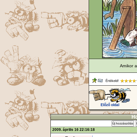
Amikor a
Értékeld!
Előző oldal
Ho
Új hozzászólás
2009. április 16 22:16:18