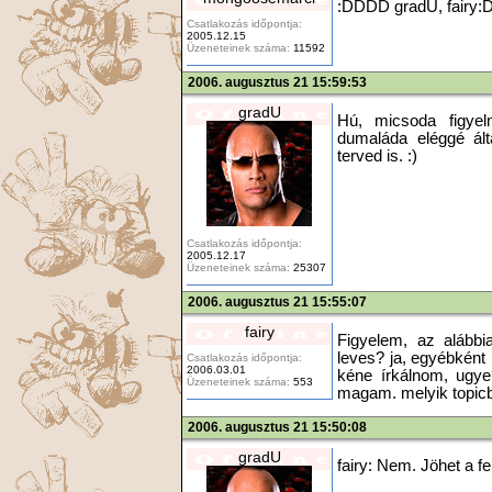
:DDDD gradU, fairy
Csatlakozás időpontja:
2005.12.15
Üzeneteinek száma:
11592
2006. augusztus 21 15:59:53
gradU
Hú, micsoda figyel
dumaláda eléggé ált
terved is. :)
Csatlakozás időpontja:
2005.12.17
Üzeneteinek száma:
25307
2006. augusztus 21 15:55:07
fairy
Figyelem, az alább
leves? ja, egyébként
Csatlakozás időpontja:
2006.03.01
kéne írkálnom, ugye
Üzeneteinek száma:
553
magam. melyik topicba 
2006. augusztus 21 15:50:08
gradU
fairy: Nem. Jöhet a fe