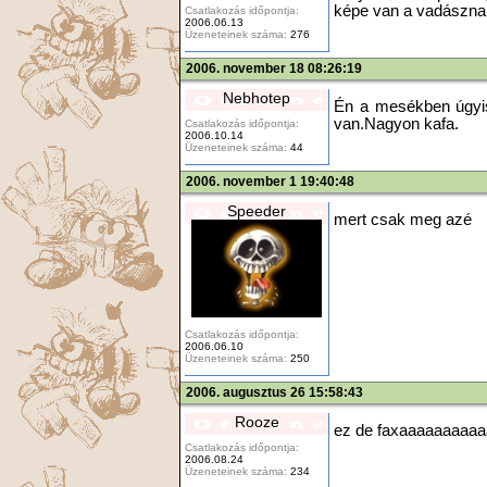
képe van a vadászna
Csatlakozás időpontja:
2006.06.13
Üzeneteinek száma:
276
2006. november 18 08:26:19
Nebhotep
Én a mesékben úgyis
van.Nagyon kafa.
Csatlakozás időpontja:
2006.10.14
Üzeneteinek száma:
44
2006. november 1 19:40:48
Speeder
mert csak meg azé
Csatlakozás időpontja:
2006.06.10
Üzeneteinek száma:
250
2006. augusztus 26 15:58:43
Rooze
ez de faxaaaaaaaaa
Csatlakozás időpontja:
2006.08.24
Üzeneteinek száma:
234