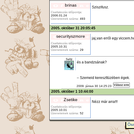
brinas
Sziszifusz.
Csatlakozás időpontja:
2006.01.24
Üzeneteinek száma:
493
2005. október 31 20:05:45
securityszmore
jaj,van erről egy viccem.
Csatlakozás időpontja:
2005.10.31
Üzeneteinek száma:
29
SaAjt
és a bandzsának?
– Szemeid kereszttüzében égek.
Válasz erre
2009. június 30 14:25:23
2005. október 1 10:44:00
Zsetike
Nézz már arra!!!
Csatlakozás időpontja:
2005.10.01
Üzeneteinek száma:
52
Öss