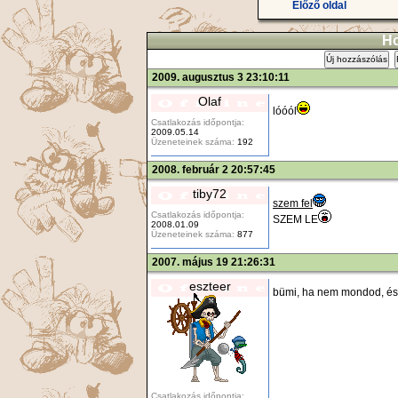
Előző oldal
Ho
Új hozzászólás
2009. augusztus 3 23:10:11
Olaf
lóóól
Csatlakozás időpontja:
2009.05.14
Üzeneteinek száma:
192
2008. február 2 20:57:45
tiby72
szem fel
Csatlakozás időpontja:
SZEM LE
2008.01.09
Üzeneteinek száma:
877
2007. május 19 21:26:31
eszteer
bümi, ha nem mondod, ész
Csatlakozás időpontja: