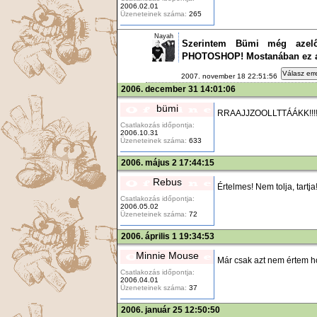
2006.02.01
Üzeneteinek száma:
265
Nayah
Szerintem Bümi még azelőtt
PHOTOSHOP! Mostanában ez 
Válasz err
2007. november 18 22:51:56
2006. december 31 14:01:06
bümi
RRAAJJZOOLLTTÁÁKK!!!!
Csatlakozás időpontja:
2006.10.31
Üzeneteinek száma:
633
2006. május 2 17:44:15
Rebus
Értelmes! Nem tolja, tartja
Csatlakozás időpontja:
2006.05.02
Üzeneteinek száma:
72
2006. április 1 19:34:53
Minnie Mouse
Már csak azt nem értem h
Csatlakozás időpontja:
2006.04.01
Üzeneteinek száma:
37
2006. január 25 12:50:50