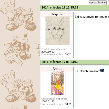
Új hozzászólás
2014. március 17 12:35:38
Rajzoló
Ezt is az anyós rendezte 
Csatlakozás időpontja:
2009.10.03
Üzeneteinek száma:
5867
2014. március 17 01:54:42
Annus
Ez inkább rémálom
Csatlakozás időpontja:
2008.01.30
Üzeneteinek száma:
5892