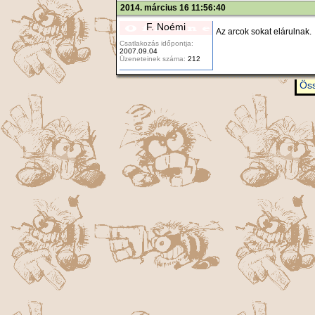
2014. március 16 11:56:40
F. Noémi
Az arcok sokat elárulnak.
Csatlakozás időpontja:
2007.09.04
Üzeneteinek száma:
212
Öss