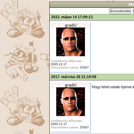
Ho
Új hozzászólás
2022. május 14 17:09:13
gradU
Csatlakozás időpontja:
2005.12.17
Üzeneteinek száma:
25307
2017. március 26 21:19:59
gradU
Hogy lehet valaki ilyenre
Csatlakozás időpontja:
2005.12.17
Üzeneteinek száma:
25307