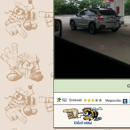
G
Értékeld!
Megosztás:
Előző oldal