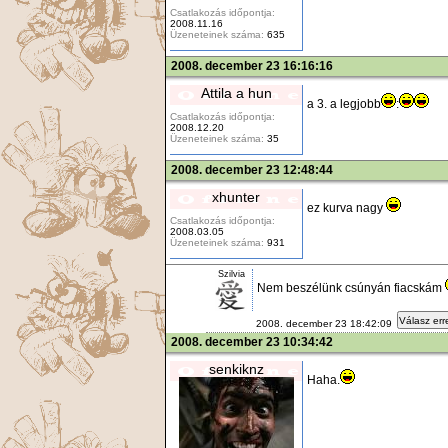
Csatlakozás időpontja:
2008.11.16
Üzeneteinek száma:
635
2008. december 23 16:16:16
Attila a hun
a 3. a legjobb
:
Csatlakozás időpontja:
2008.12.20
Üzeneteinek száma:
35
2008. december 23 12:48:44
xhunter
ez kurva nagy
Csatlakozás időpontja:
2008.03.05
Üzeneteinek száma:
931
Szilvia
Nem beszélünk csúnyán fiacskám
Válasz err
2008. december 23 18:42:09
2008. december 23 10:34:42
senkiknz
Haha.