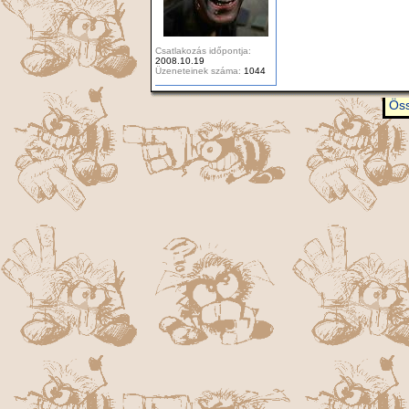
Csatlakozás időpontja:
2008.10.19
Üzeneteinek száma:
1044
Öss