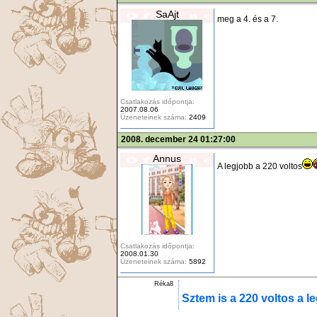
SaAjt
meg a
4.
és a
7.
Csatlakozás időpontja:
2007.08.06
Üzeneteinek száma:
2409
2008. december 24 01:27:00
Annus
A legjobb a 220 voltos
Csatlakozás időpontja:
2008.01.30
Üzeneteinek száma:
5892
Réka8
Sztem is a 220 voltos a l