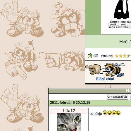
Miről 
Értékeld!
Előző oldal
Ho
Új hozzászólás
2011. február 5 20:13:15
Lilla12
ez tökjó