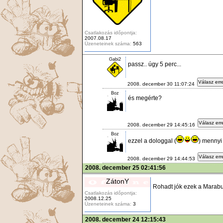
Csatlakozás időpontja:
2007.08.17
Üzeneteinek száma:
563
Gabi2
passz.. úgy 5 perc...
Válasz err
2008. december 30 11:07:24
Boz
és megérte?
Válasz err
2008. december 29 14:45:16
Boz
ezzel a dologgal (
) mennyi
Válasz err
2008. december 29 14:44:53
2008. december 25 02:41:56
ZátonY
Rohadt jók ezek a Marabu
Csatlakozás időpontja:
2008.12.25
Üzeneteinek száma:
3
2008. december 24 12:15:43