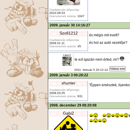
Csatlakozás időpontja:
2010.09.03
Üzeneteinek száma:
1047
2009. január 30 14:16:27
Szofi1212
és mégis mit evett?
Csatlakozás időpontja:
és hol az autó vezetője?
2009.01.11
Üzeneteinek száma:
45
Lilla12
te ezt igazán nem érted, mi?
Válasz erre
2011. február 5 20:12:14
2009. január 3 00:28:22
xhunter
"Éppen emésztek, ilyenko
Csatlakozás időpontja:
2008.03.05
Üzeneteinek száma:
931
2008. december 29 08:20:08
Gabi2