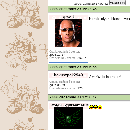
Válasz erre
2009. április 10 17:05:42
2008. december 23 19:23:45
gradU
Nem is olyan titkosak. A
Csatlakozás időpontja:
2005.12.17
Üzeneteinek száma:
25307
2008. december 23 19:06:56
hokuszpok2940
A varázsló is ember!
Csatlakozás időpontja:
2006.08.29
Üzeneteinek száma:
125
2008. december 23 17:56:47
woly566@freemail.hu