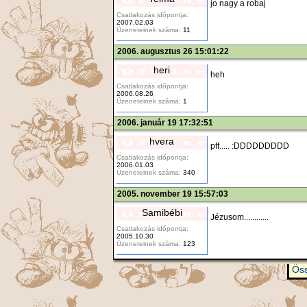
jo nagy a robaj
Csatlakozás időpontja:
2007.02.03
Üzeneteinek száma:
11
2006. augusztus 26 15:01:22
heri
heh
Csatlakozás időpontja:
2006.08.26
Üzeneteinek száma:
1
2006. január 19 17:32:51
hvera
pff..... :DDDDDDDDD
Csatlakozás időpontja:
2006.01.03
Üzeneteinek száma:
340
2005. november 19 15:57:03
Samibébi
Jézusom............
Csatlakozás időpontja:
2005.10.30
Üzeneteinek száma:
123
Öss