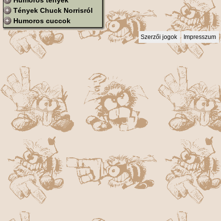
Humoros tények
Tények Chuck Norrisról
Humoros cuccok
Szerzői jogok
Impresszum