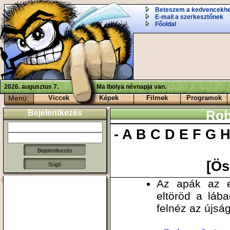
Beteszem a kedvencekh
E-mail a szerkesztőnek
Főoldal
2026. augusztus 7.
Ma Ibolya névnapja van.
Menü:
Viccek
Képek
Filmek
Programok
Bejelentkezés
Rob
-
A
B
C
D
E
F
G
[Ös
Súgó
Az apák az em
eltöröd a láb
felnéz az újság