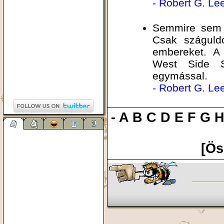
- Robert G. Le
Semmire sem 
Csak száguldo
embereket. A 
West Side S
egymással.
- Robert G. Le
-
A
B
C
D
E
F
G
[Ös